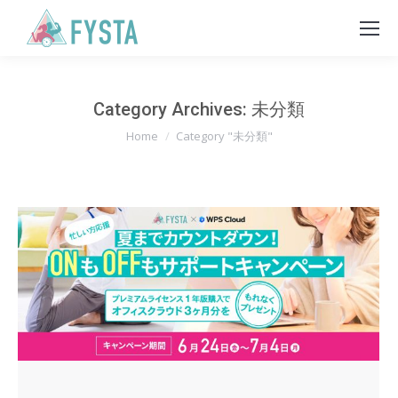
Category Archives:
未分類
You are here:
Home
Category "未分類"