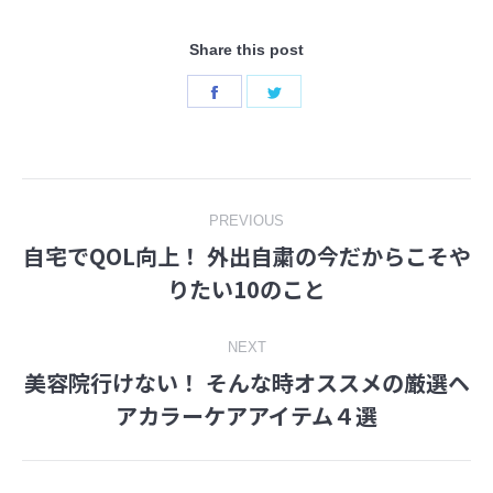
Share this post
Share
Share
on
on
Facebook
Twitter
Post
PREVIOUS
自宅でQOL向上！ 外出自粛の今だからこそや
navigation
Previous
りたい10のこと
post:
NEXT
美容院行けない！ そんな時オススメの厳選ヘ
Next
アカラーケアアイテム４選
post: