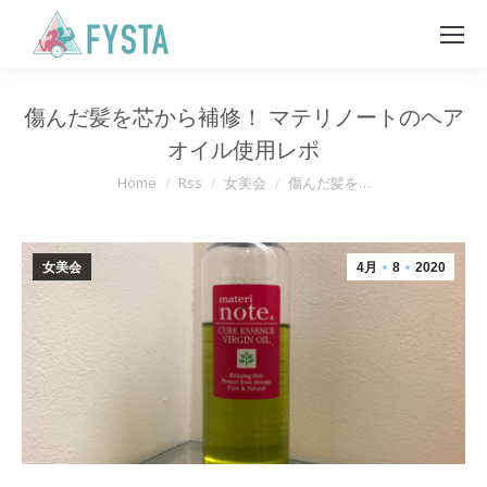
傷んだ髪を芯から補修！ マテリノートのヘア
オイル使用レポ
You are here:
Home
Rss
女美会
傷んだ髪を…
女美会
4月
8
2020