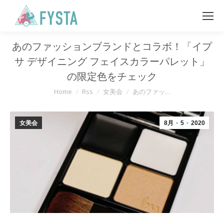
あのファッションブランドとコラボ！「イプ
サ デザイニング フェイスカラーパレット」
の限定色をチェック
You are here:
Home
Rss
女美会
あのファッ…
女美会
8月
5
2020