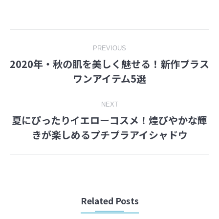
on
on
Facebook
Twitter
Post
PREVIOUS
2020年・秋の肌を美しく魅せる！新作プラス
navigation
Previous
ワンアイテム5選
post:
NEXT
夏にぴったりイエローコスメ！煌びやかな輝
Next
きが楽しめるプチプラアイシャドウ
post:
Related Posts