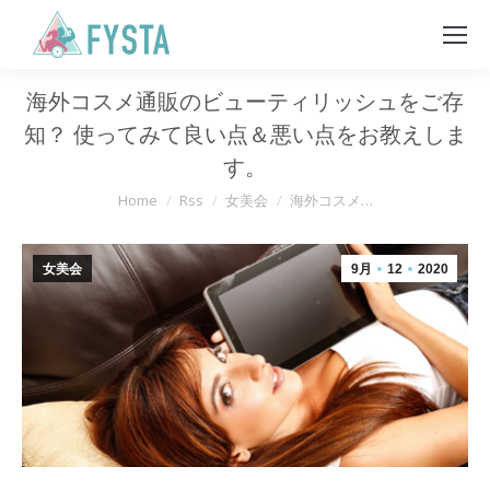
海外コスメ通販のビューティリッシュをご存
知？ 使ってみて良い点＆悪い点をお教えしま
す。
You are here:
Home
Rss
女美会
海外コスメ…
女美会
9月
12
2020