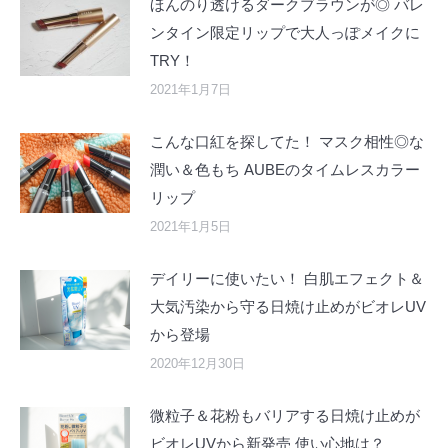
ほんのり透けるダークブラウンが◎ バレ
ンタイン限定リップで大人っぽメイクに
TRY！
2021年1月7日
こんな口紅を探してた！ マスク相性◎な
潤い＆色もち AUBEのタイムレスカラー
リップ
2021年1月5日
デイリーに使いたい！ 白肌エフェクト＆
大気汚染から守る日焼け止めがビオレUV
から登場
2020年12月30日
微粒子＆花粉もバリアする日焼け止めが
ビオレUVから新発売 使い心地は？