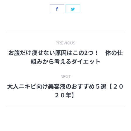
Share
Share
on
on
Facebook
Twitter
Post
PREVIOUS
お腹だけ痩せない原因はこの2つ！ 体の仕
navigation
Previous
組みから考えるダイエット
post:
NEXT
大人ニキビ向け美容液のおすすめ５選【２０
Next
２０年】
post: