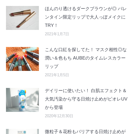
ほんのり透けるダークブラウンが◎ バレ
ンタイン限定リップで大人っぽメイクに
TRY！
2021年1月7日
こんな口紅を探してた！ マスク相性◎な
潤い＆色もち AUBEのタイムレスカラー
リップ
2021年1月5日
デイリーに使いたい！ 白肌エフェクト＆
大気汚染から守る日焼け止めがビオレUV
から登場
2020年12月30日
微粒子＆花粉もバリアする日焼け止めが