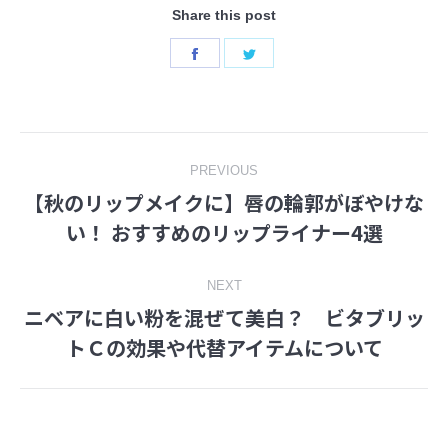
Share this post
Share
Share
on
on
Facebook
Twitter
Post
PREVIOUS
【秋のリップメイクに】唇の輪郭がぼやけな
navigation
Previous
い！ おすすめのリップライナー4選
post:
NEXT
ニベアに白い粉を混ぜて美白？ ビタブリッ
Next
トＣの効果や代替アイテムについて
post: