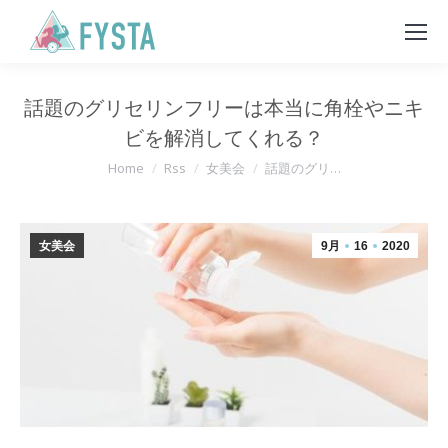
話題のグリセリンフリーは本当に角栓やニキ
ビを解消してくれる？
You are here:
Home
Rss
女美会
話題のグリ…
女美会
9月
16
2020