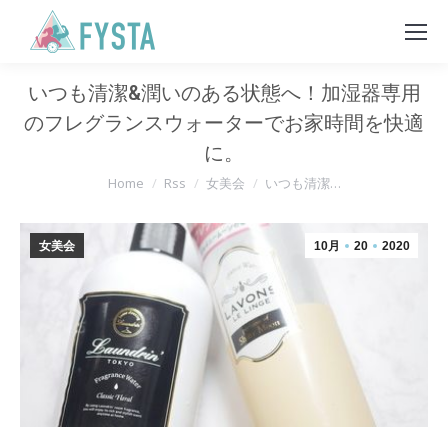
いつも清潔&潤いのある状態へ！加湿器専用
のフレグランスウォーターでお家時間を快適
に。
You are here:
Home
Rss
女美会
いつも清潔…
女美会
10月
20
2020