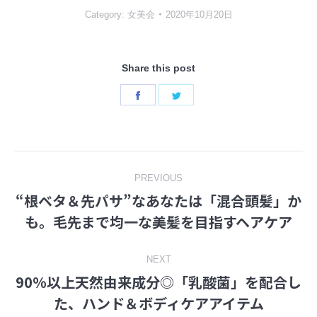
Category:
女美会
2020年10月20日
Share this post
Share
Share
on
on
Facebook
Twitter
Post
PREVIOUS
“根ベタ＆先パサ”なあなたは「混合頭髪」か
navigation
Previous
も。毛先まで均一な美髪を目指すヘアケア
post:
NEXT
90%以上天然由来成分◎「乳酸菌」を配合し
Next
た、ハンド＆ボディケアアイテム
post: