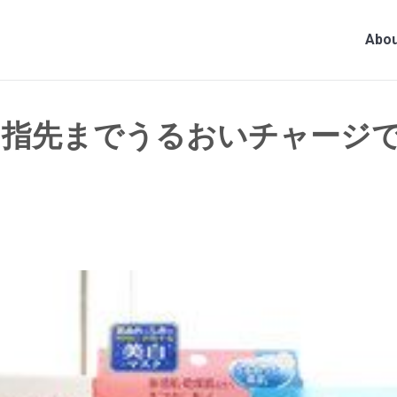
Abou
 指先までうるおいチャージで