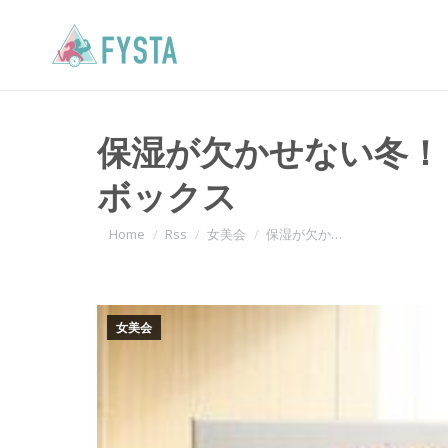
保湿が欠かせない冬！
ボックス
You are here:
Home
Rss
女美会
保湿が欠か…
女美会