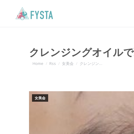
クレンジングオイルで
You are here:
Home
Rss
女美会
クレンジン…
女美会