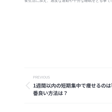
食生活に加え、適度な運動や十分な睡眠をとる事で
Post
PREVIOUS
1週間以内の短期集中で痩せるのは
navigation
Previous
番良い方法は？
post: