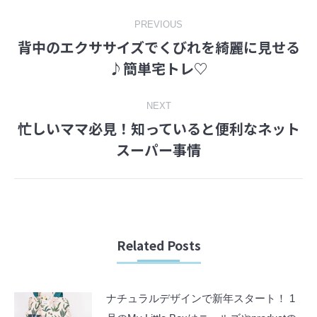
Post
PREVIOUS
背中のエクササイズでくびれを綺麗に見せる
navigation
Previous
♪簡単宅トレ♡
post:
NEXT
忙しいママ必見！知っていると便利なネット
Next
スーパー事情
post:
Related Posts
ナチュラルデザインで新年スタート！ 1