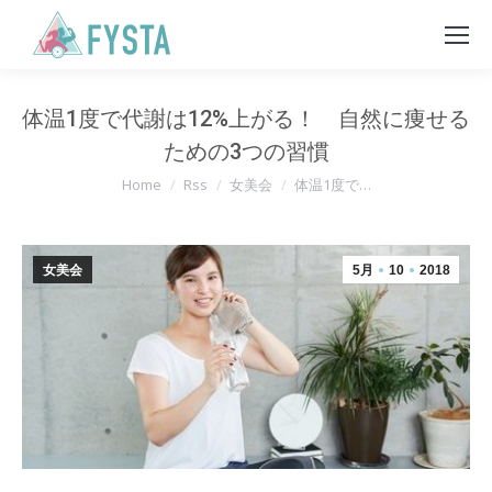
体温1度で代謝は12%上がる！ 自然に痩せる
ための3つの習慣
You are here:
Home
Rss
女美会
体温1度で…
女美会
5月
10
2018