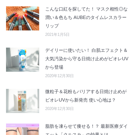
こんな口紅を探してた！ マスク相性◎な
潤い＆色もち AUBEのタイムレスカラー
リップ
2021年1月5日
デイリーに使いたい！ 白肌エフェクト＆
大気汚染から守る日焼け止めがビオレUV
から登場
2020年12月30日
微粒子＆花粉もバリアする日焼け止めが
ビオレUVから新発売 使い心地は？
2020年12月30日
脂肪を凍らせて痩せる！？ 最新医療ダイ
エット「クルスカ」の効果とは