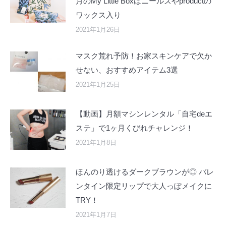
月のMy Little Boxはニールズやproductの
ワックス入り
2021年1月26日
マスク荒れ予防！お家スキンケアで欠か
せない、おすすめアイテム3選
2021年1月25日
【動画】月額マシンレンタル「自宅deエ
ステ」で1ヶ月くびれチャレンジ！
2021年1月8日
ほんのり透けるダークブラウンが◎ バレ
ンタイン限定リップで大人っぽメイクに
TRY！
2021年1月7日