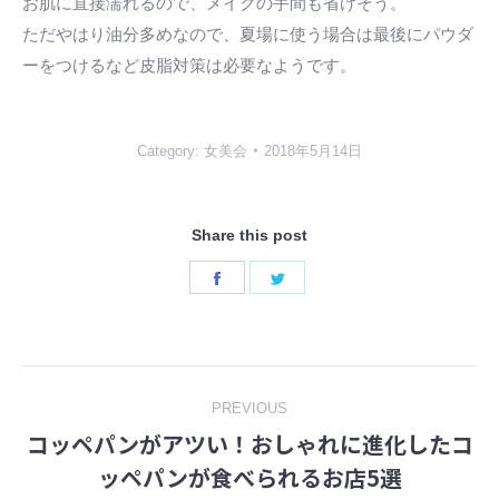
お肌に直接濡れるので、メイクの手間も省けそう。
ただやはり油分多めなので、夏場に使う場合は最後にパウダ
ーをつけるなど皮脂対策は必要なようです。
Category:
女美会
2018年5月14日
Share this post
Share
Share
on
on
Facebook
Twitter
Post
PREVIOUS
コッペパンがアツい！おしゃれに進化したコ
navigation
Previous
ッペパンが食べられるお店5選
post: