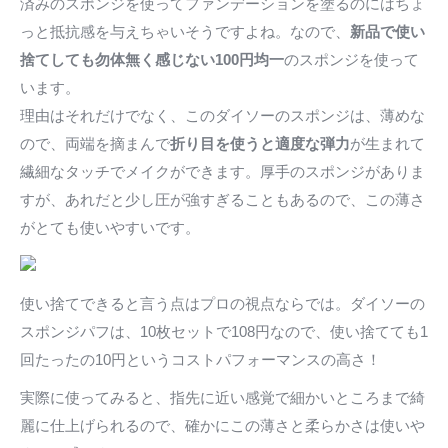
済みのスポンジを使ってファンデーションを塗るのにはちょ
っと抵抗感を与えちゃいそうですよね。なので、
新品で使い
捨てしても勿体無く感じない100円均一
のスポンジを使って
います。
理由はそれだけでなく、このダイソーのスポンジは、薄めな
ので、両端を摘まんで
折り目を使うと適度な弾力
が生まれて
繊細なタッチでメイクができます。厚手のスポンジがありま
すが、あれだと少し圧が強すぎることもあるので、この薄さ
がとても使いやすいです。
使い捨てできると言う点はプロの視点ならでは。ダイソーの
スポンジパフは、10枚セットで108円なので、使い捨てても1
回たったの10円というコストパフォーマンスの高さ！
実際に使ってみると、指先に近い感覚で細かいところまで綺
麗に仕上げられるので、確かにこの薄さと柔らかさは使いや