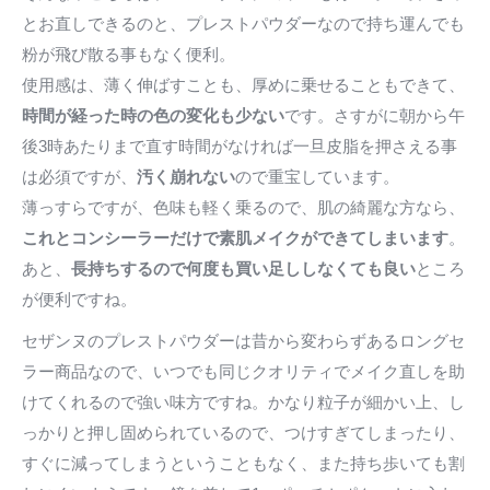
とお直しできるのと、プレストパウダーなので持ち運んでも
粉が飛び散る事もなく便利。
使用感は、薄く伸ばすことも、厚めに乗せることもできて、
時間が経った時の色の変化も少ない
です。さすがに朝から午
後3時あたりまで直す時間がなければ一旦皮脂を押さえる事
は必須ですが、
汚く崩れない
ので重宝しています。
薄っすらですが、色味も軽く乗るので、肌の綺麗な方なら、
これとコンシーラーだけで素肌メイクができてしまいます
。
あと、
長持ちするので何度も買い足ししなくても良い
ところ
が便利ですね。
セザンヌのプレストパウダーは昔から変わらずあるロングセ
ラー商品なので、いつでも同じクオリティでメイク直しを助
けてくれるので強い味方ですね。かなり粒子が細かい上、し
っかりと押し固められているので、つけすぎてしまったり、
すぐに減ってしまうということもなく、また持ち歩いても割