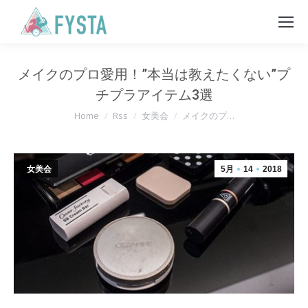
メイクのプロ愛用！”本当は教えたくない”プ
チプラアイテム3選
You are here:
Home
Rss
女美会
メイクのプ…
女美会
5月
14
2018