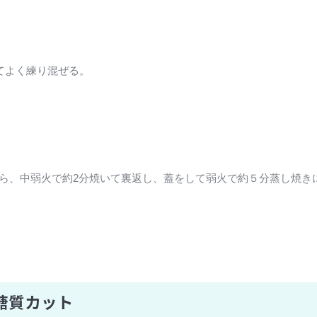
てよく練り混ぜる。
たら、中弱火で約2分焼いて裏返し、蓋をして弱火で約５分蒸し焼き
糖質カット