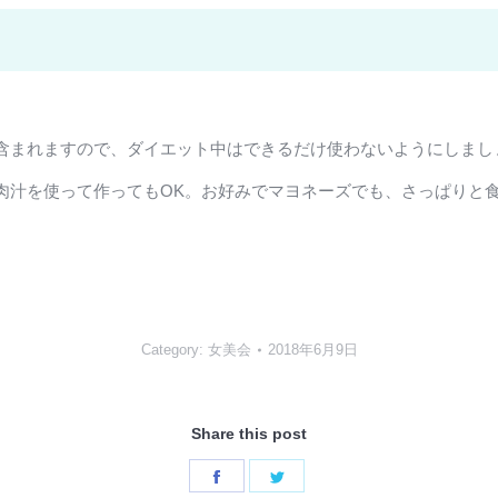
含まれますので、ダイエット中はできるだけ使わないようにしまし
肉汁を使って作ってもOK。お好みでマヨネーズでも、さっぱりと
Category:
女美会
2018年6月9日
Share this post
Share
Share