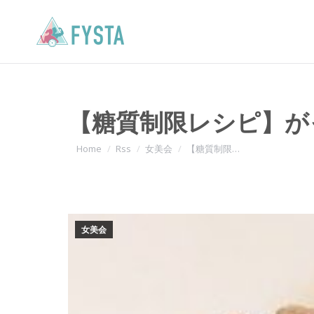
【糖質制限レシピ】が
You are here:
Home
Rss
女美会
【糖質制限…
女美会