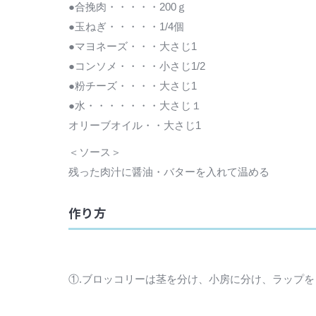
●合挽肉・・・・・200ｇ
●玉ねぎ・・・・・1/4個
●マヨネーズ・・・大さじ1
●コンソメ・・・・小さじ1/2
●粉チーズ・・・・大さじ1
●水・・・・・・・大さじ１
オリーブオイル・・大さじ1
＜ソース＞
残った肉汁に醤油・バターを入れて温める
作り方
①.ブロッコリーは茎を分け、小房に分け、ラップを