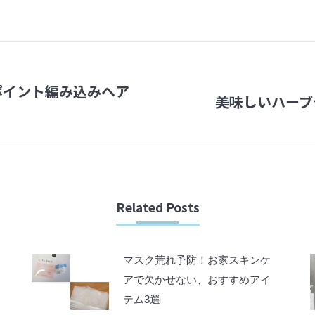
on
on
Facebook
Twitter
ポイント編み込みヘア
美味しいハーブ
Next
post:
Related Posts
マスク荒れ予防！お家スキンケ
アで欠かせない、おすすめアイ
テム3選