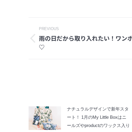
Post
PREVIOUS
雨の日だから取り入れたい！ワン
navigation
Previous
♡
post:
ナチュラルデザインで新年スタ
ート！ 1月のMy Little Boxはニ
ールズやproductのワックス入り