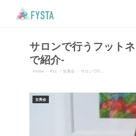
サロンで行うフットネ
で紹介-
You are here:
Home
Rss
女美会
サロンで行…
女美会