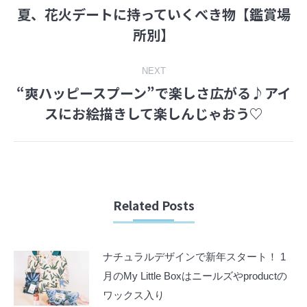
夏、花火デートに持っていくべき物【鑑賞場
navigation
Previous
所別】
post:
NEXT
“爽ハッピースプーン”で楽しさ広がる♪アイ
Next
スにお絵描きして楽しんじゃおう♡
post:
Related Posts
ナチュラルデザインで新年スタート！ 1
月のMy Little Boxはニールズやproductの
ワックス入り