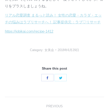
りをプラスしましょうね。
リアル恋愛調査 まるっと読み！ 女性の恋愛・カラダ・エッ
チの悩みはラブリサーチへ！
記事提供元：ラブ♡リサーチ
https://jobikai.com/recipe-1412
Category:
女美会
2018年6月29日
Share this post
Share
Share
on
on
Facebook
Twitter
Post
PREVIOUS