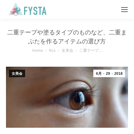
二重テープや塗るタイプのものなど、二重ま
ぶたを作るアイテムの選び方
You are here:
Home
Rss
女美会
二重テープ…
女美会
6月
29
2018