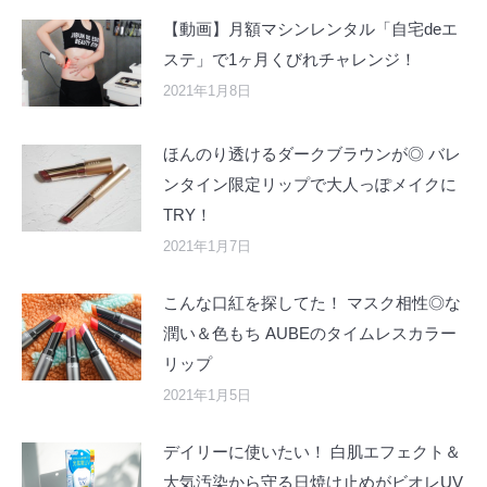
【動画】月額マシンレンタル「自宅deエ
ステ」で1ヶ月くびれチャレンジ！
2021年1月8日
ほんのり透けるダークブラウンが◎ バレ
ンタイン限定リップで大人っぽメイクに
TRY！
2021年1月7日
こんな口紅を探してた！ マスク相性◎な
潤い＆色もち AUBEのタイムレスカラー
リップ
2021年1月5日
デイリーに使いたい！ 白肌エフェクト＆
大気汚染から守る日焼け止めがビオレUV