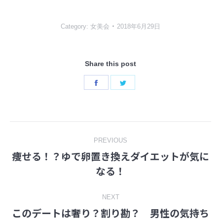
Category:
女美会
2018年6月29日
Share this post
Share
Share
on
on
Facebook
Twitter
Post
PREVIOUS
痩せる！？ゆで卵置き換えダイエットが気に
navigation
Previous
なる！
post:
NEXT
このデートは奢り？割り勘？ 男性の気持ち
Next