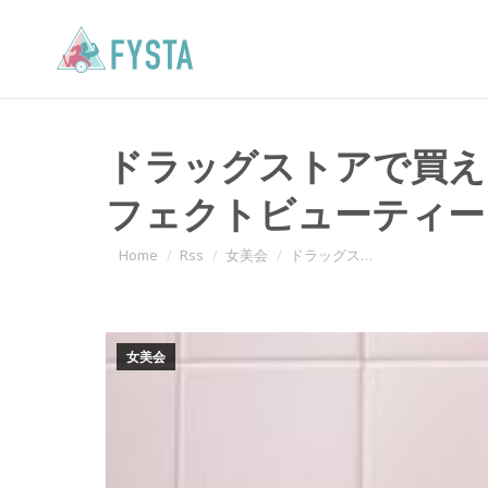
ドラッグストアで買え
フェクトビューティー
You are here:
Home
Rss
女美会
ドラッグス…
女美会