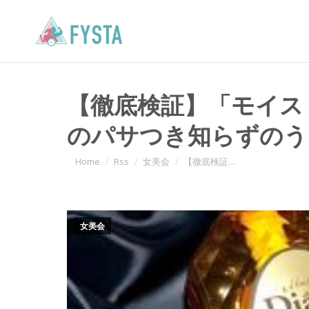
【徹底検証】「モイス
のパサつき知らずのう
You are here:
Home
Rss
女美会
【徹底検証…
女美会