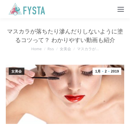
マスカラが落ちたり滲んだりしないように塗
るコツって？ わかりやすい動画も紹介
You are here:
Home
Rss
女美会
マスカラが…
女美会
1月
2
2019