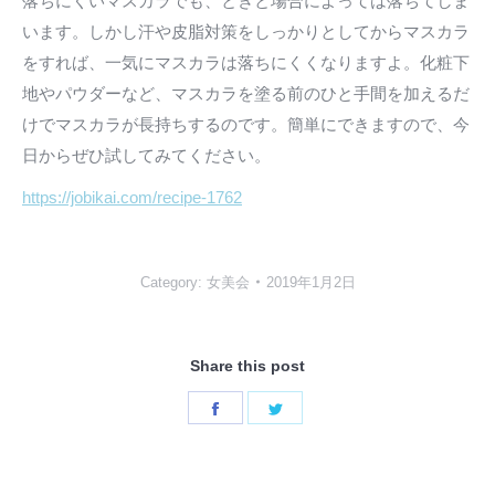
落ちにくいマスカラでも、ときと場合によっては落ちてしま
います。しかし汗や皮脂対策をしっかりとしてからマスカラ
をすれば、一気にマスカラは落ちにくくなりますよ。化粧下
地やパウダーなど、マスカラを塗る前のひと手間を加えるだ
けでマスカラが長持ちするのです。簡単にできますので、今
日からぜひ試してみてください。
https://jobikai.com/recipe-1762
Category:
女美会
2019年1月2日
Share this post
Share
Share
on
on
Facebook
Twitter