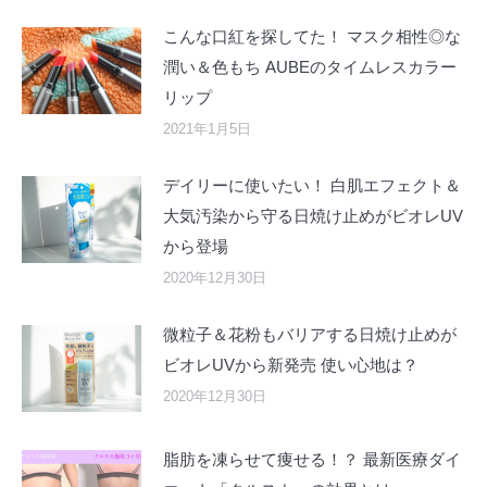
こんな口紅を探してた！ マスク相性◎な
潤い＆色もち AUBEのタイムレスカラー
リップ
2021年1月5日
デイリーに使いたい！ 白肌エフェクト＆
大気汚染から守る日焼け止めがビオレUV
から登場
2020年12月30日
微粒子＆花粉もバリアする日焼け止めが
ビオレUVから新発売 使い心地は？
2020年12月30日
脂肪を凍らせて痩せる！？ 最新医療ダイ