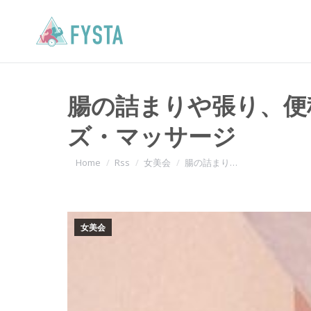
腸の詰まりや張り、便
ズ・マッサージ
You are here:
Home
Rss
女美会
腸の詰まり…
女美会