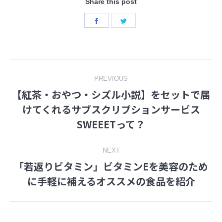
Share this post
Share
Share
on
on
Facebook
Twitter
Post
PREVIOUS
【紅茶・おやつ・シズル小説】をセットで届
navigation
けてくれるサブスクリプションサービス
Previous
SWEEETって？
post:
NEXT
「若返りビタミン」ビタミンEを美容のため
Next
に手軽に補えるオススメの食品を紹介
post: