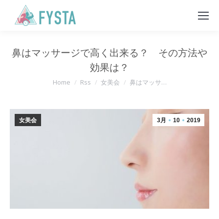
鼻はマッサージで高く出来る？ その方法や
効果は？
You are here:
Home
Rss
女美会
鼻はマッサ…
女美会
3月
10
2019