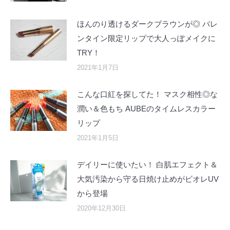
ほんのり透けるダークブラウンが◎ バレ
ンタイン限定リップで大人っぽメイクに
TRY！
2021年1月7日
こんな口紅を探してた！ マスク相性◎な
潤い＆色もち AUBEのタイムレスカラー
リップ
2021年1月5日
デイリーに使いたい！ 白肌エフェクト＆
大気汚染から守る日焼け止めがビオレUV
から登場
2020年12月30日