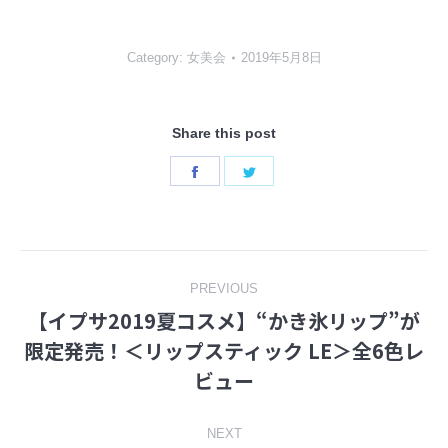
Category:
女美会
2019年5月8日
Share this post
Share
Share
on
on
Facebook
Twitter
Post
PREVIOUS
【イプサ2019夏コスメ】“かき氷リップ”が
navigation
限定発売！＜リップスティック LE＞全6色レ
Previous
ビュー
post:
NEXT