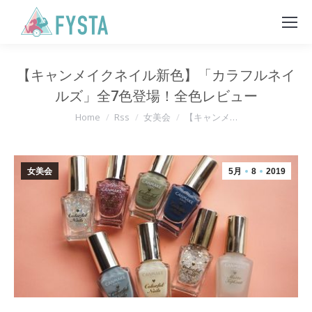
【キャンメイクネイル新色】「カラフルネイ
ルズ」全7色登場！全色レビュー
You are here:
Home
Rss
女美会
【キャンメ…
女美会
5月
8
2019