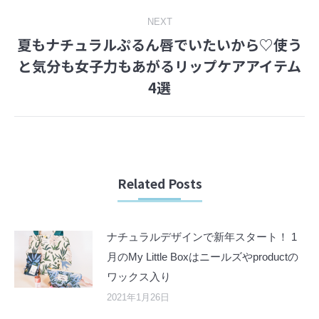
NEXT
夏もナチュラルぷるん唇でいたいから♡︎使う
と気分も女子力もあがるリップケアアイテム
Next
4選
post:
Related Posts
ナチュラルデザインで新年スタート！ 1
月のMy Little Boxはニールズやproductの
ワックス入り
2021年1月26日