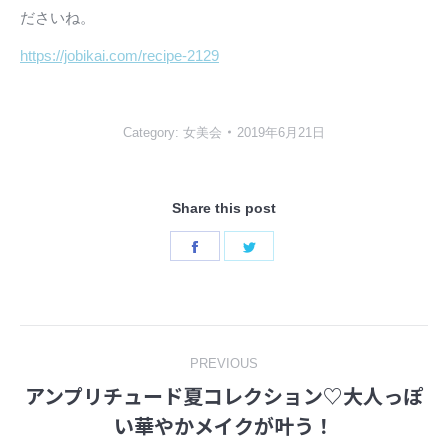
ださいね。
https://jobikai.com/recipe-2129
Category:
女美会
2019年6月21日
Share this post
Share
Share
on
on
Facebook
Twitter
Post
PREVIOUS
アンプリチュード夏コレクション♡大人っぽ
navigation
Previous
い華やかメイクが叶う！
post: