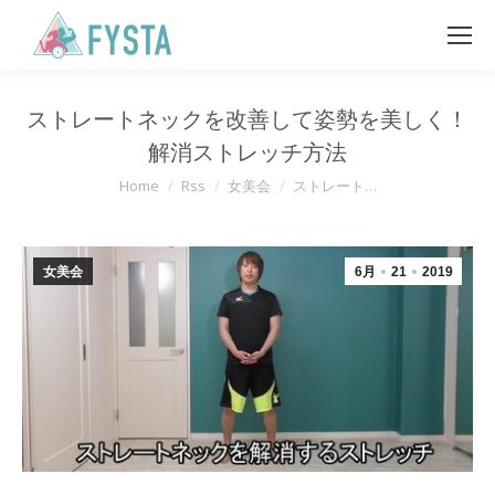
ストレートネックを改善して姿勢を美しく！
解消ストレッチ方法
You are here:
Home
Rss
女美会
ストレート…
女美会
6月
21
2019