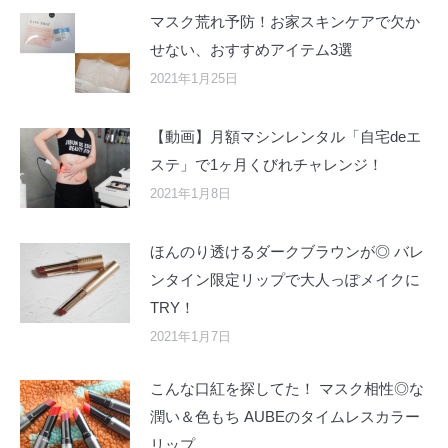
マスク荒れ予防！お家スキンケアで欠か
せない、おすすめアイテム3選
2021年1月25日
【動画】月額マシンレンタル「自宅deエ
ステ」で1ヶ月くびれチャレンジ！
2021年1月8日
ほんのり透けるダークブラウンが◎ バレ
ンタイン限定リップで大人っぽメイクに
TRY！
2021年1月7日
こんな口紅を探してた！ マスク相性◎な
潤い＆色もち AUBEのタイムレスカラー
リップ