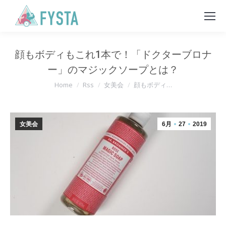
顔もボディもこれ1本で！「ドクターブロナ
ー」のマジックソープとは？
You are here:
Home
Rss
女美会
顔もボディ…
女美会
6月
27
2019