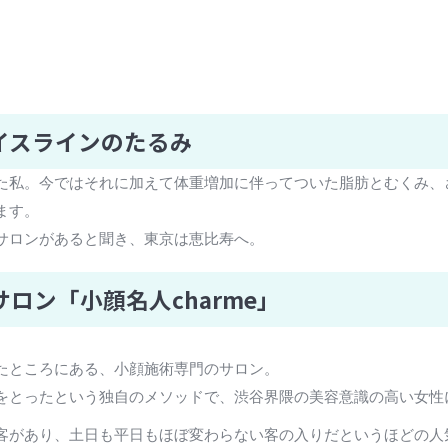
イスラインのたるみ
た私。今ではそれに加えて体重増加に伴ってついた脂肪とむくみ、
ます。
サロンがあると聞き、東京は恵比寿へ。
ロン「小顔名人charme」
たところにある、小顔施術専門のサロン。
をとったという独自のメソッドで、渋谷界隈の美容意識の高い女性
客があり、土日も平日もほぼ変わらない客の入りだというほどの人