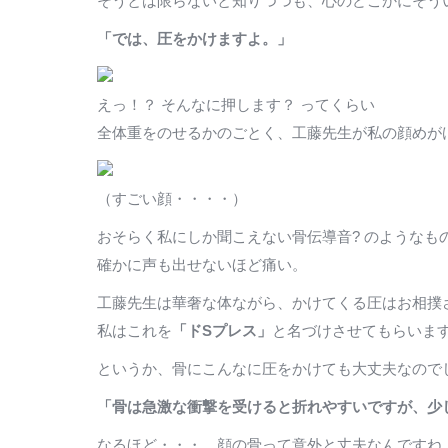
そうとは限らないと知りつつも、心のどこかにそう
「では、圧をかけますよ。」
えっ！？ そんなに押します？ ってくらい
全体重をのせるかのごとく、工藤先生が私の顔めが
（すごい顔・・・・）
おそらく私にしか聞こえない骨伝導音? のようなも
確かに声も出せないほど痛い。
工藤先生は華奢な体ながら、かけてくる圧はお相撲
私はこれを
「ドSプレス」
と名づけさせてもらいま
というか、骨にこんなに圧をかけても大丈夫なので
「骨は急激な衝撃を受けると折れやすいですが、少
なるほど・・・。顔の骨って意外と丈夫なんですね