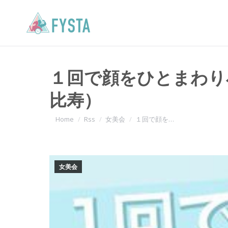
１回で顔をひとまわり
比寿）
You are here:
Home
Rss
女美会
１回で顔を…
女美会