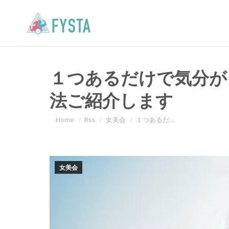
１つあるだけで気分が
法ご紹介します
You are here:
Home
Rss
女美会
１つあるだ…
女美会