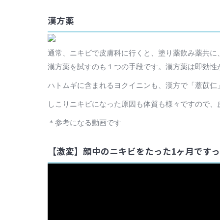
漢方薬
通常、ニキビで皮膚科に行くと、塗り薬飲み薬共に
漢方薬を試すのも１つの手段です。漢方薬は即効性
ハトムギに含まれるヨクイニンも、漢方で「薏苡仁
しこりニキビになった原因も体質も様々ですので、
＊参考になる動画です
【激変】顔中のニキビをたった1ヶ月です