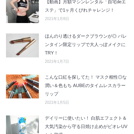
【動画】月額マシンレンタル「自宅deエ
ステ」で1ヶ月くびれチャレンジ！
2021年1月8日
ほんのり透けるダークブラウンが◎ バレ
ンタイン限定リップで大人っぽメイクに
TRY！
2021年1月7日
こんな口紅を探してた！ マスク相性◎な
潤い＆色もち AUBEのタイムレスカラー
リップ
2021年1月5日
デイリーに使いたい！ 白肌エフェクト＆
大気汚染から守る日焼け止めがビオレUV