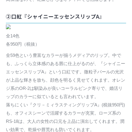
②口紅『シャイニーエッセンスリップA』
全14色
各950円（税抜）
全59色という豊富なカラーが揃うメディアのリップ。中で
も、ふっくら立体感のある唇に仕上がるのが、『シャイニー
エッセンスリップA』という口紅です。微粒子パールの光沢
が上品な輝きを放ち、顔色を明るく見せてくれます。オレン
ジ系のOR-2は馴染みが良いコーラルピンク寄りで、婚活リ
ップのカラーに似ているとも言われています。
落ちにくい『クリ－ミィラスティングリップA』(税抜950円)
も、オフィスシーンで活躍するカラーが充実。ローズ系の
RS-18は、大人の女性の口元を上品に演出してくれます。潤
い効果で、乾燥や唇荒れも防いでくれます。