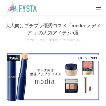
大人向けプチプラ優秀コスメ「media-メディ
ア-」の人気アイテム5選
You are here:
Home
Rss
女美会
大人向けプ…
女美会
9月
5
2019