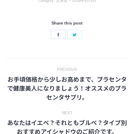
Category:
女美会
2019年9月5日
Share this post
Share
Share
on
on
Facebook
Twitter
Post
PREVIOUS
お手頃価格から少しお高めまで、プラセンタ
navigation
で健康美人になりましょう！オススメのプラ
Previous
センタサプリ。
post:
NEXT
あなたはイエベ？それともブルベ？タイプ別
Next
おすすめアイシャドウのご紹介です。