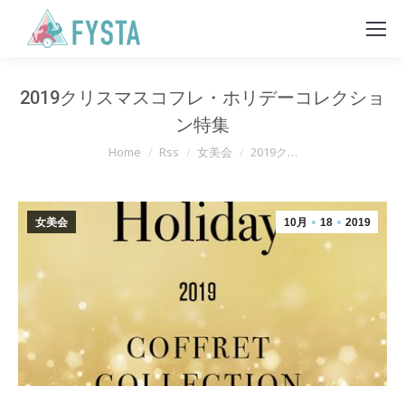
2019クリスマスコフレ・ホリデーコレクショ
ン特集
You are here:
Home
Rss
女美会
2019ク…
女美会
10月
18
2019