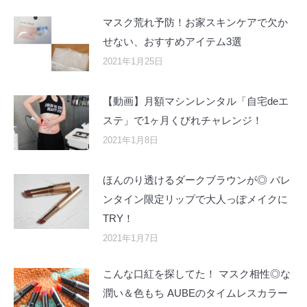
マスク荒れ予防！お家スキンケアで欠か
せない、おすすめアイテム3選
2021年1月25日
【動画】月額マシンレンタル「自宅deエ
ステ」で1ヶ月くびれチャレンジ！
2021年1月8日
ほんのり透けるダークブラウンが◎ バレ
ンタイン限定リップで大人っぽメイクに
TRY！
2021年1月7日
こんな口紅を探してた！ マスク相性◎な
潤い＆色もち AUBEのタイムレスカラー