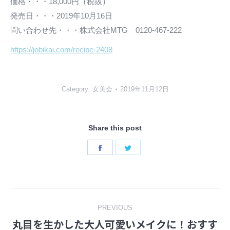
価格・・・18,000円（税抜）
発売日・・・2019年10月16日
問い合わせ先・・・株式会社MTG 0120-467-222
https://jobikai.com/recipe-2408
Category:
女美会
2019年11月12日
Share this post
Share
Share
on
on
Facebook
Twitter
Post
PREVIOUS
丸目を生かした大人可愛いメイクに！おすす
navigation