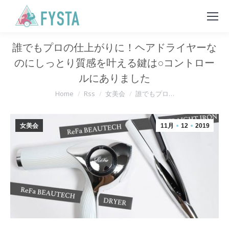
誰でもプロの仕上がりに！ヘアドライヤーな
のにしっとり質感を叶える鍵は○コントロー
ルにありました
You are here:
Home
Rss
女美会
誰でもプロ…
女美会
11月
12
2019