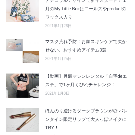
ナチュラルデザインで新年スタート！ 1
月のMy Little Boxはニールズやproductの
ワックス入り
2021年1月26日
マスク荒れ予防！お家スキンケアで欠か
せない、おすすめアイテム3選
2021年1月25日
【動画】月額マシンレンタル「自宅deエ
ステ」で1ヶ月くびれチャレンジ！
2021年1月8日
ほんのり透けるダークブラウンが◎ バレ
ンタイン限定リップで大人っぽメイクに
TRY！