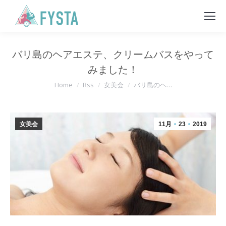
バリ島のヘアエステ、クリームバスをやって
みました！
You are here:
Home
Rss
女美会
バリ島のヘ…
女美会
11月
23
2019