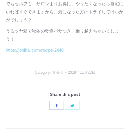
でもセルフも、サロンよりお得に、やりたくなったら自宅に
いればすぐできますから、気になった方はトライしてはいか
がでしょう？
うるツヤ髪で秋冬の乾燥パサつき、乗り越えちゃいましょ
う！
https://jobikai.com/recipe-2448
Category:
女美会
2019年11月23日
Share this post
Share
Share
on
on
Facebook
Twitter