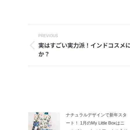
Post
PREVIOUS
実はすごい実力派！インドコスメ
navigation
Previous
か？
post:
ナチュラルデザインで新年スタ
ート！ 1月のMy Little Boxはニ