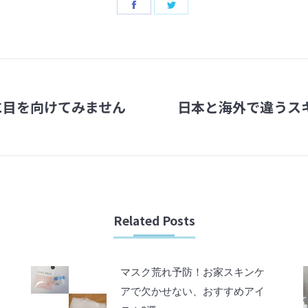
Share
Share
on
on
Facebook
Twitter
に目を向けてみません
日本と海外で違うス
Next
post:
Related Posts
マスク荒れ予防！お家スキンケ
アで欠かせない、おすすめアイ