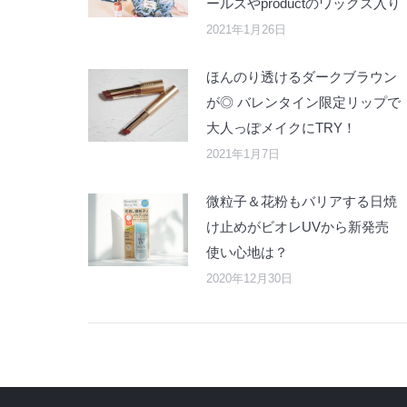
ールズやproductのワックス入り
2021年1月26日
ほんのり透けるダークブラウン
が◎ バレンタイン限定リップで
大人っぽメイクにTRY！
2021年1月7日
微粒子＆花粉もバリアする日焼
け止めがビオレUVから新発売
使い心地は？
2020年12月30日