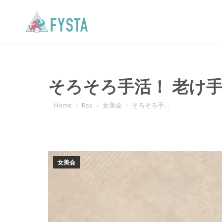
そろそろ手活！ 老け
You are here:
Home
Rss
女美会
そろそろ手…
女美会