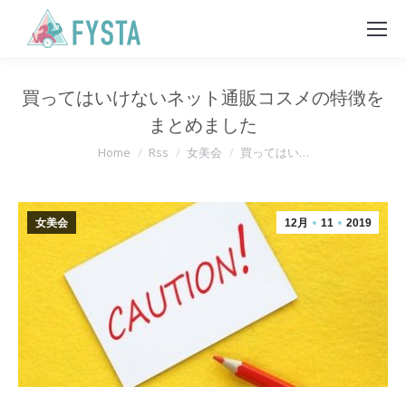
買ってはいけないネット通販コスメの特徴を
まとめました
You are here:
Home
Rss
女美会
買ってはい…
女美会
12月
11
2019