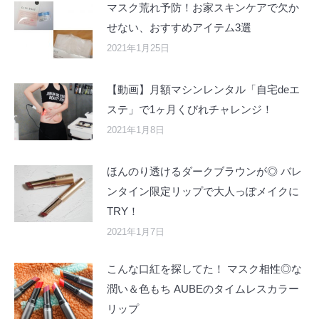
マスク荒れ予防！お家スキンケアで欠か
せない、おすすめアイテム3選
2021年1月25日
【動画】月額マシンレンタル「自宅deエ
ステ」で1ヶ月くびれチャレンジ！
2021年1月8日
ほんのり透けるダークブラウンが◎ バレ
ンタイン限定リップで大人っぽメイクに
TRY！
2021年1月7日
こんな口紅を探してた！ マスク相性◎な
潤い＆色もち AUBEのタイムレスカラー
リップ