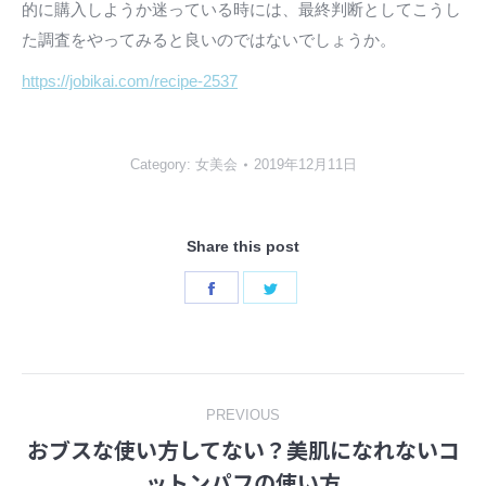
的に購入しようか迷っている時には、最終判断としてこうし
た調査をやってみると良いのではないでしょうか。
https://jobikai.com/recipe-2537
Category:
女美会
2019年12月11日
Share this post
Share
Share
on
on
Facebook
Twitter
Post
PREVIOUS
おブスな使い方してない？美肌になれないコ
navigation
Previous
ットンパフの使い方