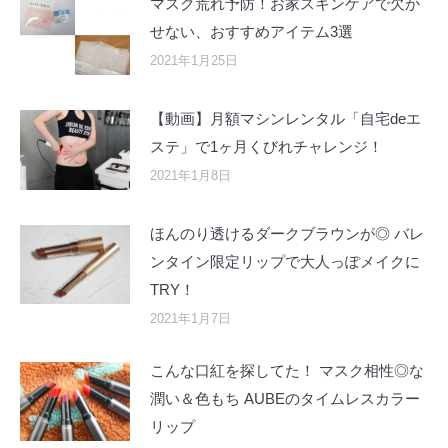
マスク荒れ予防！お家スキンケアで欠か
せない、おすすめアイテム3選
2021年1月25日
【動画】月額マシンレンタル「自宅deエ
ステ」で1ヶ月くびれチャレンジ！
2021年1月8日
ほんのり透けるダークブラウンが◎ バレ
ンタイン限定リップで大人っぽメイクに
TRY！
2021年1月7日
こんな口紅を探してた！ マスク相性◎な
潤い＆色もち AUBEのタイムレスカラー
リップ