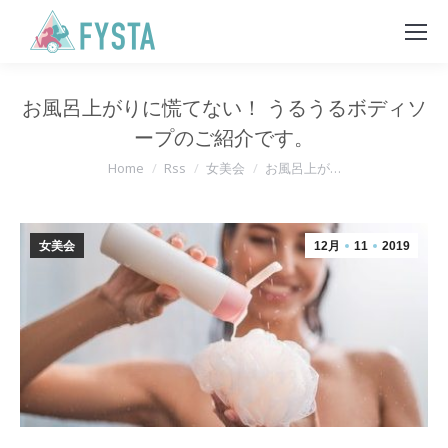
お風呂上がりに慌てない！ うるうるボディソ
ープのご紹介です。
You are here:
Home
Rss
女美会
お風呂上が…
女美会
12月
11
2019