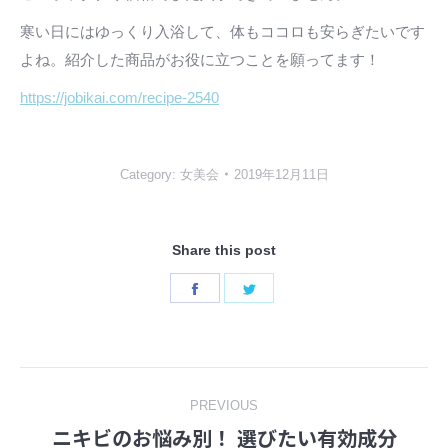
寒い日にはゆっくり入浴して、体もココロも安らぎたいです
よね。紹介した商品がお役に立つことを願ってます！
https://jobikai.com/recipe-2540
Category:
女美会
2019年12月11日
Share this post
Share
Share
on
on
Facebook
Twitter
Post
PREVIOUS
ニキビのお悩み別！ 選びたい有効成分
Previous
navigation