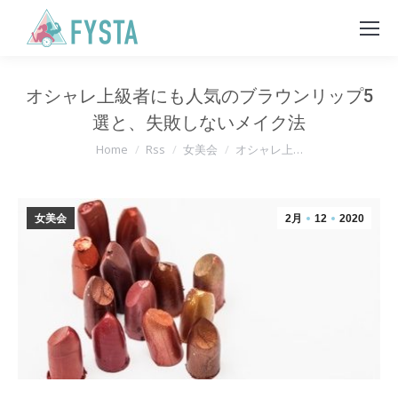
オシャレ上級者にも人気のブラウンリップ5
選と、失敗しないメイク法
You are here:
Home
Rss
女美会
オシャレ上…
女美会
2月
12
2020