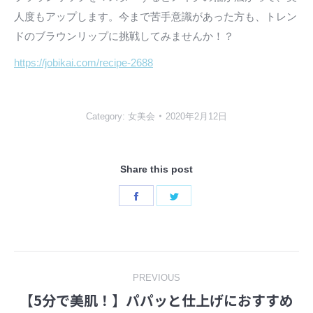
人度もアップします。今まで苦手意識があった方も、トレン
ドのブラウンリップに挑戦してみませんか！？
https://jobikai.com/recipe-2688
Category:
女美会
2020年2月12日
Share this post
Share
Share
on
on
Facebook
Twitter
Post
PREVIOUS
【5分で美肌！】パパッと仕上げにおすすめ
navigation
Previous