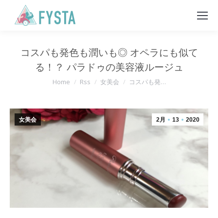
コスパも発色も潤いも◎ オペラにも似て
る！？ パラドゥの美容液ルージュ
You are here:
Home
Rss
女美会
コスパも発…
女美会
2月
13
2020