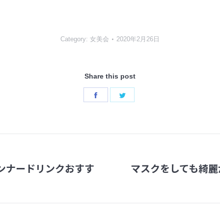
Category:
女美会
2020年2月26日
Share this post
Share
Share
on
on
Facebook
Twitter
ンナードリンクおすす
マスクをしても綺麗
Next
post: