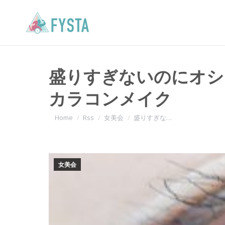
盛りすぎないのにオシ
カラコンメイク
You are here:
Home
Rss
女美会
盛りすぎな…
女美会