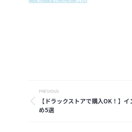
https://jobikai.com/recipe-2703
Post
PREVIOUS
【ドラックストアで購入OK！】イ
navigation
Previous
め5選
post: