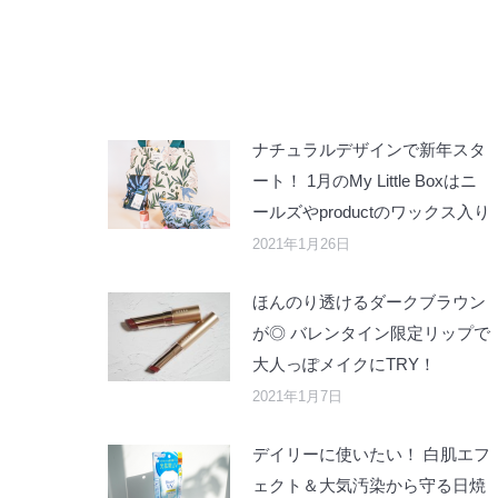
ナチュラルデザインで新年スタ
ート！ 1月のMy Little Boxはニ
ールズやproductのワックス入り
2021年1月26日
ほんのり透けるダークブラウン
が◎ バレンタイン限定リップで
大人っぽメイクにTRY！
2021年1月7日
デイリーに使いたい！ 白肌エフ
ェクト＆大気汚染から守る日焼