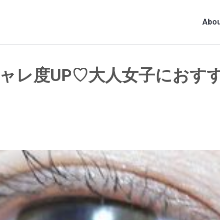
Abou
ャレ度UP♡大人女子におす