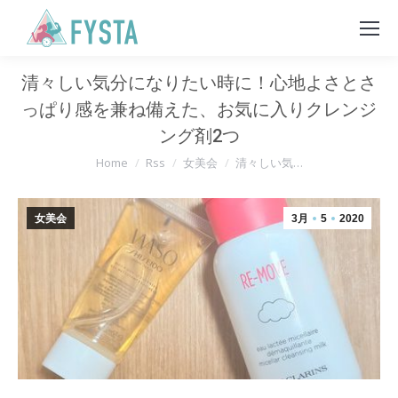
清々しい気分になりたい時に！心地よさとさ
っぱり感を兼ね備えた、お気に入りクレンジ
ング剤2つ
You are here:
Home
Rss
女美会
清々しい気…
女美会
3月
5
2020