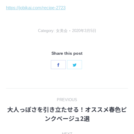
https://jobikai.com/recipe-2723
Category:
女美会
2020年3月5日
Share this post
Share
Share
on
on
Facebook
Twitter
Post
PREVIOUS
大人っぽさを引き立たせる！オススメ春色ピ
navigation
Previous
ンクベージュ2選
post: