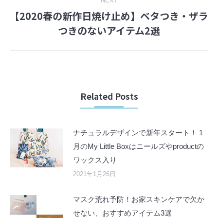
NEXT
【2020春の新作日焼け止め】ベタつき・ザラ
Next
つきのないアイテム2選
post:
Related Posts
ナチュラルデザインで新年スタート！ 1
月のMy Little Boxはニールズやproductの
ワックス入り
2021年1月26日
マスク荒れ予防！お家スキンケアで欠か
せない、おすすめアイテム3選