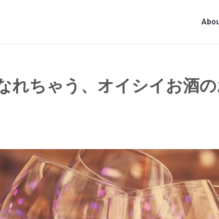
Abou
なれちゃう、オイシイお酒の