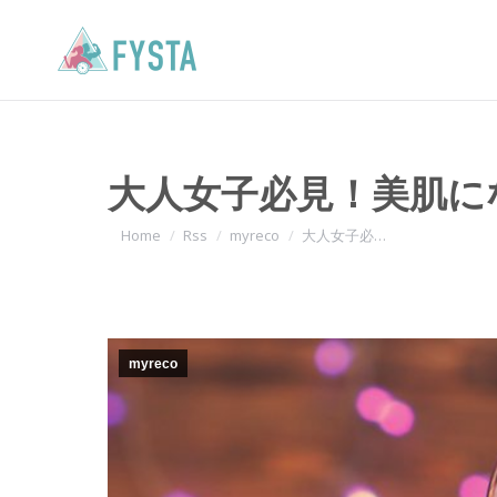
大人女子必見！美肌に
You are here:
Home
Rss
myreco
大人女子必…
myreco