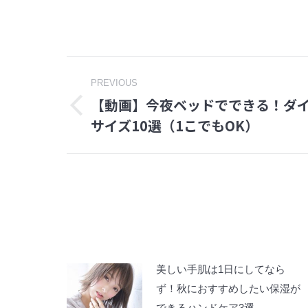
Post
PREVIOUS
【動画】今夜ベッドでできる！ダ
navigation
Previous
サイズ10選（1こでもOK）
post:
美しい手肌は1日にしてなら
ず！秋におすすめしたい保湿が
できるハンドケア3選