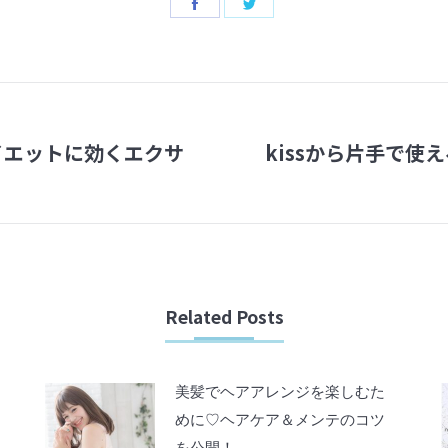
Share
Share
on
on
Facebook
Twitter
イエットに効くエクサ
kissから片手で
Next
post:
Related Posts
美髪でヘアアレンジを楽しむた
めに♡ヘアケア＆メンテのコツ
を公開！