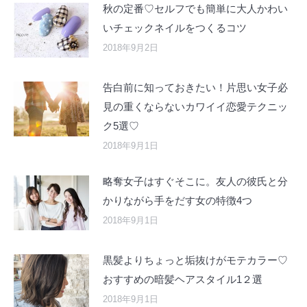
秋の定番♡セルフでも簡単に大人かわい
いチェックネイルをつくるコツ
2018年9月2日
告白前に知っておきたい！片思い女子必
見の重くならないカワイイ恋愛テクニッ
ク5選♡
2018年9月1日
略奪女子はすぐそこに。友人の彼氏と分
かりながら手をだす女の特徴4つ
2018年9月1日
黒髪よりちょっと垢抜けがモテカラー♡
おすすめの暗髪ヘアスタイル1２選
2018年9月1日