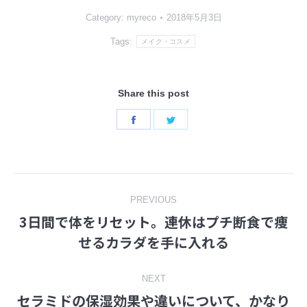
Category:
myreco
2018年5月3日
Tags:
メイク・コスメ
Share this post
Share
Share
on
on
Facebook
Twitter
Post
PREVIOUS
3日間で体をリセット。連休はプチ断食で痩
navigation
Previous
せるカラダを手に入れる
post:
NEXT
セラミドの保湿効果や違いについて、かなり