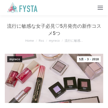
流行に敏感な女子必見♡5月発売の新作コス
メ5つ
You are here:
Home
Rss
myreco
流行に敏感…
myreco
5月
3
2018