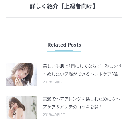
Next
詳しく紹介【上級者向け】
post:
Related Posts
美しい手肌は1日にしてならず！秋におす
すめしたい保湿ができるハンドケア3選
2018年9月2日
美髪でヘアアレンジを楽しむために♡ヘ
アケア＆メンテのコツを公開！
2018年9月2日