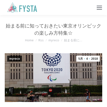
始まる前に知っておきたい東京オリンピック
の楽しみ方特集☆
You are here:
Home
Rss
myreco
始まる前に…
myreco
5月
4
2018