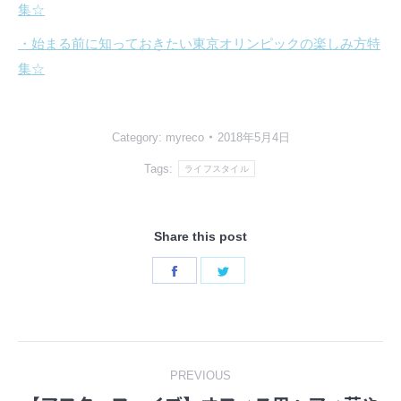
集☆
・始まる前に知っておきたい東京オリンピックの楽しみ方特
集☆
Category:
myreco
2018年5月4日
Tags:
ライフスタイル
Share this post
Share
Share
on
on
Facebook
Twitter
Post
PREVIOUS