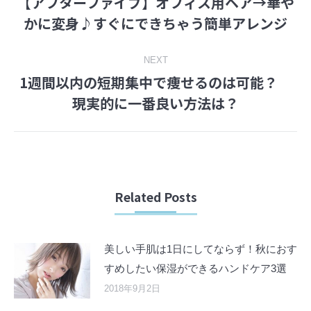
【アフターファイブ】オフィス用ヘア→華や
navigation
Previous
かに変身♪すぐにできちゃう簡単アレンジ
post:
NEXT
1週間以内の短期集中で痩せるのは可能？
Next
現実的に一番良い方法は？
post:
Related Posts
美しい手肌は1日にしてならず！秋におす
すめしたい保湿ができるハンドケア3選
2018年9月2日