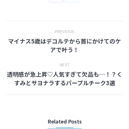
on
on
Facebook
Twitter
Post
PREVIOUS
マイナス5歳はデコルテから首にかけてのケ
navigation
Previous
アで叶う！
post:
NEXT
透明感が急上昇♡人気すぎて欠品も…！？く
Next
すみとサヨナラするパープルチーク3選
post:
Related Posts