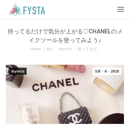
持ってるだけで気分が上がる♡CHANELのメ
イクツールを使ってみよう♪
You are here:
Home
Rss
myreco
持ってるだ…
myreco
5月
6
2018