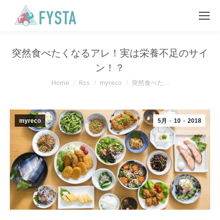
突然食べたくなるアレ！実は栄養不足のサイ
ン！？
You are here:
Home
Rss
myreco
突然食べた…
myreco
5月
10
2018