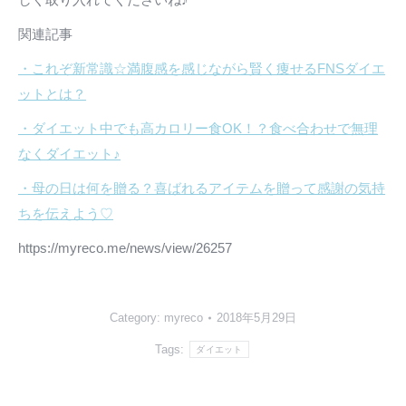
関連記事
・これぞ新常識☆満腹感を感じながら賢く痩せるFNSダイエ
ットとは？
・ダイエット中でも高カロリー食OK！？食べ合わせで無理
なくダイエット♪
・母の日は何を贈る？喜ばれるアイテムを贈って感謝の気持
ちを伝えよう♡
https://myreco.me/news/view/26257
Category:
myreco
2018年5月29日
Tags:
ダイエット