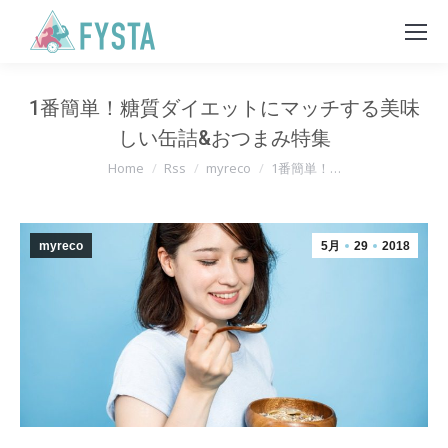
1番簡単！糖質ダイエットにマッチする美味
しい缶詰&おつまみ特集
You are here:
Home
Rss
myreco
1番簡単！…
myreco
5月
29
2018