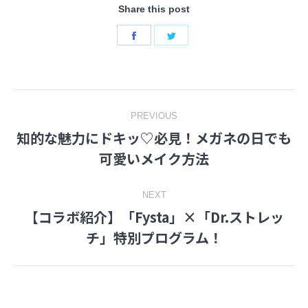
Share this post
Share
Share
on
on
Facebook
Twitter
Post
PREVIOUS
知的な魅力にドキッ♡必見！メガネの日でも
navigation
Previous
可愛いメイク方法
post:
NEXT
【コラボ紹介】「Fysta」×「Dr.ストレッ
Next
チ」特別プログラム！
post: