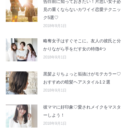
告白前に知っておきたい！片思い女子必
見の重くならないカワイイ恋愛テクニッ
ク5選♡
2018年9月1日
略奪女子はすぐそこに。友人の彼氏と分
かりながら手をだす女の特徴4つ
2018年9月1日
黒髪よりちょっと垢抜けがモテカラー♡
おすすめの暗髪ヘアスタイル1２選
2018年9月1日
彼ママに好印象♡愛されメイクをマスタ
ーしよう！
2018年9月1日