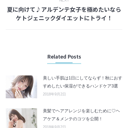
NEXT
夏に向けて♪アルデンテ女子を極めたいなら
Next
ケトジェニックダイエットにトライ！
post:
Related Posts
美しい手肌は1日にしてならず！秋におす
すめしたい保湿ができるハンドケア3選
2018年9月2日
美髪でヘアアレンジを楽しむために♡ヘ
アケア＆メンテのコツを公開！
2018年9月2日