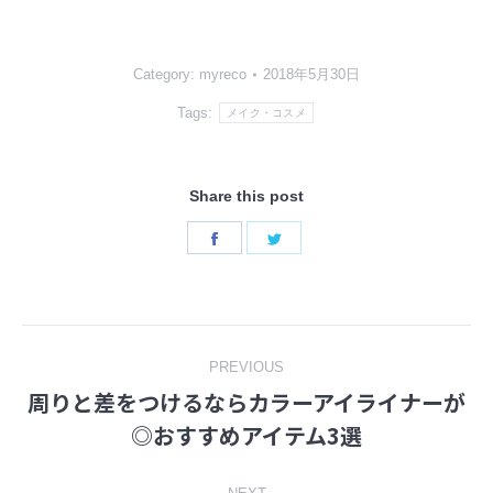
Category:
myreco
2018年5月30日
Tags:
メイク・コスメ
Share this post
Share
Share
on
on
Facebook
Twitter
Post
PREVIOUS
周りと差をつけるならカラーアイライナーが
navigation
Previous
◎おすすめアイテム3選
post: