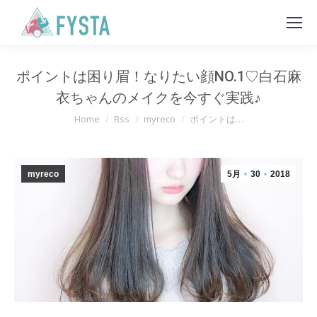
ポイントは困り眉！なりたい顔NO.1♡白石麻
衣ちゃんのメイクを今すぐ実践♪
You are here:
Home
Rss
myreco
ポイントは…
myreco
5月
30
2018