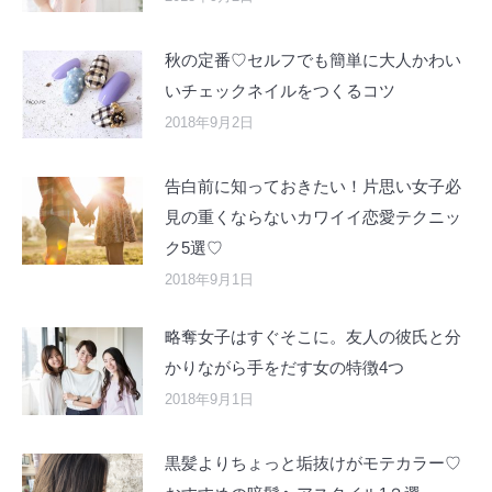
秋の定番♡セルフでも簡単に大人かわい
いチェックネイルをつくるコツ
2018年9月2日
告白前に知っておきたい！片思い女子必
見の重くならないカワイイ恋愛テクニッ
ク5選♡
2018年9月1日
略奪女子はすぐそこに。友人の彼氏と分
かりながら手をだす女の特徴4つ
2018年9月1日
黒髪よりちょっと垢抜けがモテカラー♡