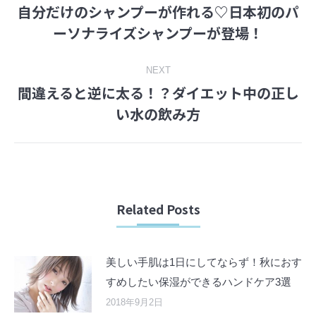
自分だけのシャンプーが作れる♡日本初のパ
navigation
Previous
ーソナライズシャンプーが登場！
post:
NEXT
間違えると逆に太る！？ダイエット中の正し
Next
い水の飲み方
post:
Related Posts
美しい手肌は1日にしてならず！秋におす
すめしたい保湿ができるハンドケア3選
2018年9月2日