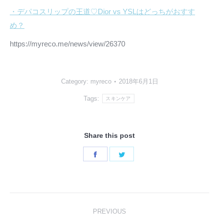
・デパコスリップの王道♡Dior vs YSLはどっちがおすす
め？
https://myreco.me/news/view/26370
Category:
myreco
2018年6月1日
Tags:
スキンケア
Share this post
Share
Share
on
on
Facebook
Twitter
Post
PREVIOUS