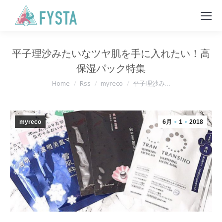
平子理沙みたいなツヤ肌を手に入れたい！高
保湿パック特集
You are here:
Home
Rss
myreco
平子理沙み…
myreco
6月
1
2018