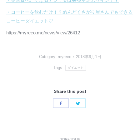
・突然食べたくなるアレ！実は栄養不足のサイン！？
・コーヒーを飲むだけ！？めんどくさがり屋さんでもできる
コーヒーダイエット♡
https://myreco.me/news/view/26412
Category:
myreco
2018年6月1日
Tags:
ダイエット
Share this post
Share
Share
on
on
Facebook
Twitter
PREVIOUS