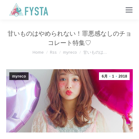
甘いものはやめられない！罪悪感なしのチョ
コレート特集♡
You are here:
Home
Rss
myreco
甘いものは…
myreco
6月
1
2018