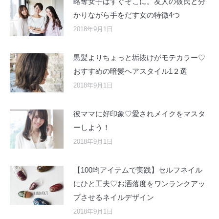
略奪女子はすぐそこに。友人の彼氏と分
かりながら手をだす女の特徴4つ
2018年9月1日
黒髪よりちょっと垢抜けがモテカラー♡
おすすめの暗髪ヘアスタイル1２選
2018年9月1日
彼ママに好印象♡愛されメイクをマスタ
ーしよう！
2018年9月1日
【100均アイテムで実践】セルフネイル
にひと工夫♡お洒落度をワンランクアッ
プさせるネイルデザイン
2018年9月1日