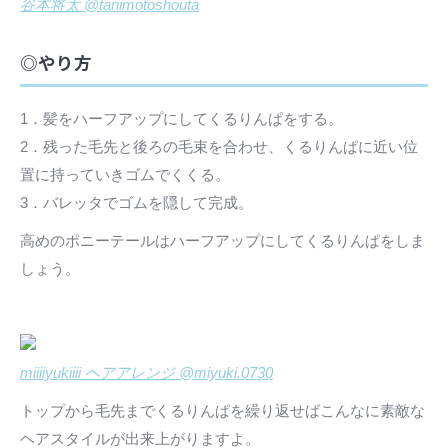
谷本将太 @tanimotoshouta
◎やり方
1．髪をハーフアップにしてくるりんぱをする。
2．残った毛先と後ろの毛束を合わせ、くるりんぱに近い位
置に持っていきゴムでくくる。
3．バレッタでゴムを隠して完成。
高めのポニーテールはハーフアップにしてくるりんぱをしま
しょう。
miiiiyukiiii ヘアアレンジ @miyuki.0730
トップから毛先までくるりんぱを繰り返せばこんなに素敵な
ヘアスタイルが出来上がりますよ。