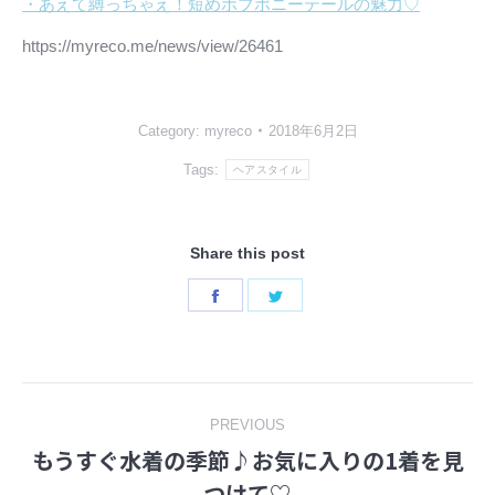
・あえて縛っちゃえ！短めボブポニーテールの魅力♡
https://myreco.me/news/view/26461
Category:
myreco
2018年6月2日
Tags:
ヘアスタイル
Share this post
Share
Share
on
on
Facebook
Twitter
Post
PREVIOUS
もうすぐ水着の季節♪お気に入りの1着を見
navigation
Previous
つけて♡