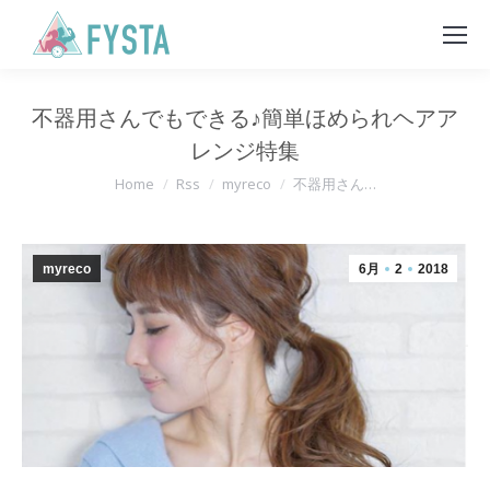
不器用さんでもできる♪簡単ほめられヘアア
レンジ特集
You are here:
Home
Rss
myreco
不器用さん…
myreco
6月
2
2018