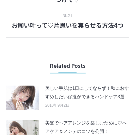
post:
NEXT
お願い叶って♡片思いを実らせる方法4つ
Next
post:
Related Posts
美しい手肌は1日にしてならず！秋におす
すめしたい保湿ができるハンドケア3選
2018年9月2日
美髪でヘアアレンジを楽しむために♡ヘ
アケア＆メンテのコツを公開！