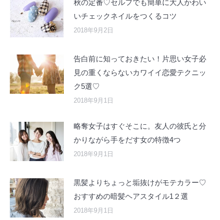
秋の定番♡セルフでも簡単に大人かわい
いチェックネイルをつくるコツ
2018年9月2日
告白前に知っておきたい！片思い女子必
見の重くならないカワイイ恋愛テクニッ
ク5選♡
2018年9月1日
略奪女子はすぐそこに。友人の彼氏と分
かりながら手をだす女の特徴4つ
2018年9月1日
黒髪よりちょっと垢抜けがモテカラー♡
おすすめの暗髪ヘアスタイル1２選
2018年9月1日