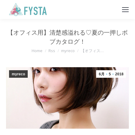
【オフィス用】清楚感溢れる♡夏の一押しボ
ブカタログ！
You are here:
Home
Rss
myreco
【オフィス…
myreco
6月
5
2018