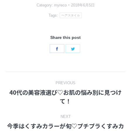
Category:
myreco
2018年6月5日
Tags:
ヘアスタイル
Share this post
Share
Share
on
on
Facebook
Twitter
Post
PREVIOUS
40代の美容液選び♡お肌の悩み別に見つけ
navigation
Previous
て！
post:
NEXT
今季はくすみカラーが旬♡プチプラくすみカ
Next