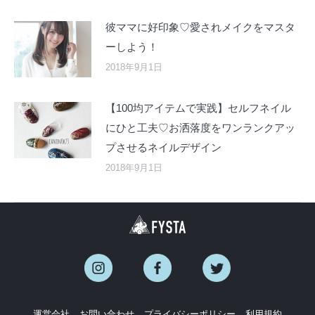
彼ママに好印象♡愛されメイクをマスタ
ーしよう！
2018年9月1日
【100均アイテムで実践】セルフネイル
にひと工夫♡お洒落度をワンランクアッ
プさせるネイルデザイン
2018年9月1日
運営会社
お問い合わせ
プライバシーポリシー
利用規約