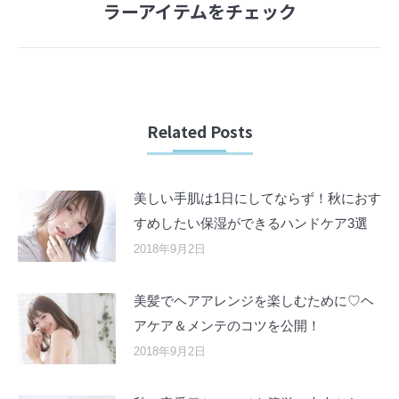
ラーアイテムをチェック
post:
Related Posts
美しい手肌は1日にしてならず！秋におす
すめしたい保湿ができるハンドケア3選
2018年9月2日
美髪でヘアアレンジを楽しむために♡ヘ
アケア＆メンテのコツを公開！
2018年9月2日