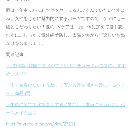
唇は一年中ふわふわツヤツヤ、ぷるんぷるんでいたいですよ
ね。女性をさらに魅力的にするパーツですので、ケアにも一
段とこだわりたい！夏のUVケアは、顔、体に加えて唇も忘
れずに。しっかり紫外線予防し、太陽を怖がらず楽しいお出
かけをしましょう。
関連記事
・2018年は韓国コスメがアツい！エチュードハウスのおすす
めコスメ♡
・雨でも負けない！うねって広がる髪を潤さら髪にするヘア
ケア商品5選
・午後に慌てて化粧直しする必要なし！本当にテカらないベ
ースメイク法♡
https://myreco.me/news/view/27101