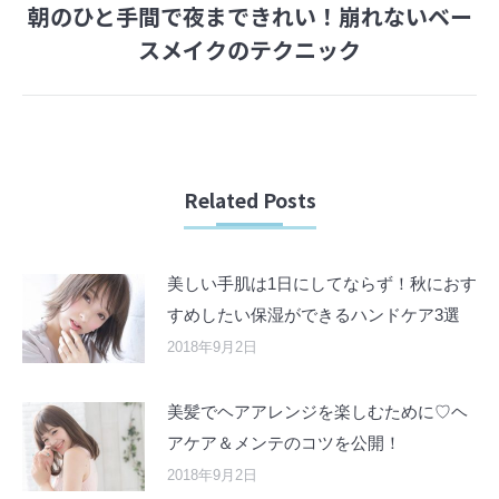
朝のひと手間で夜まできれい！崩れないベー
Next
スメイクのテクニック
post:
Related Posts
美しい手肌は1日にしてならず！秋におす
すめしたい保湿ができるハンドケア3選
2018年9月2日
美髪でヘアアレンジを楽しむために♡ヘ
アケア＆メンテのコツを公開！
2018年9月2日