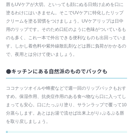
唇もUVケアが大切。といっても顔にぬる日焼け止めを口に
塗るわけにはいきません。そこでUVケアに特化したリップ
クリームを塗る習慣をつけましょう。UVケアリップは日中
用のリップです。そのため口紅のように色味がついているも
のも多く、これ一本で外出できる便利なものも出回っていま
す。しかし着色料や紫外線散乱剤などは唇に負荷がかかるの
で、夜用とは分けて使いましょう。
●キッチンにある自然派のものでパックも
ココナッツオイルや蜂蜜などで週一回のリップパックもおす
すめ。保湿作用、抗炎症作用のある食べ物なら口に入ってし
まっても安心。口にたっぷり塗り、サランラップで覆って10
分蒸らします。あとはお湯で流せば出来上がり♪ぷるぷる唇
を取り戻しましょう。