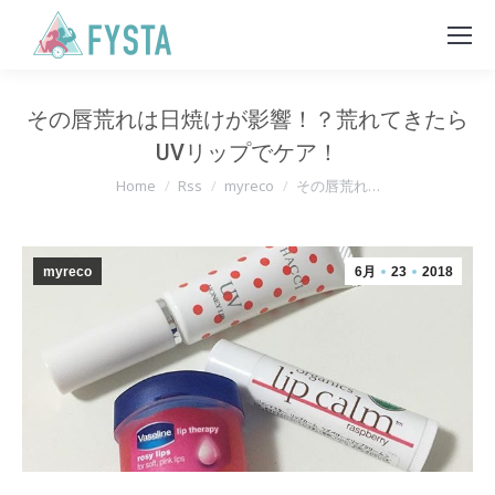
その唇荒れは日焼けが影響！？荒れてきたら
UVリップでケア！
You are here:
Home
Rss
myreco
その唇荒れ…
myreco
6月
23
2018