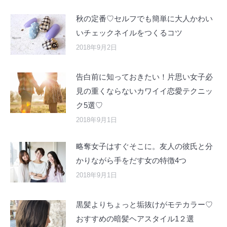
秋の定番♡セルフでも簡単に大人かわい
いチェックネイルをつくるコツ
2018年9月2日
告白前に知っておきたい！片思い女子必
見の重くならないカワイイ恋愛テクニッ
ク5選♡
2018年9月1日
略奪女子はすぐそこに。友人の彼氏と分
かりながら手をだす女の特徴4つ
2018年9月1日
黒髪よりちょっと垢抜けがモテカラー♡
おすすめの暗髪ヘアスタイル1２選