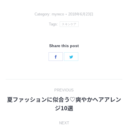
Category:
myreco
2018年6月23日
Tags:
スキンケア
Share this post
Share
Share
on
on
Facebook
Twitter
Post
PREVIOUS
夏ファッションに似合う♡爽やかヘアアレン
navigation
Previous
ジ10選
post:
NEXT