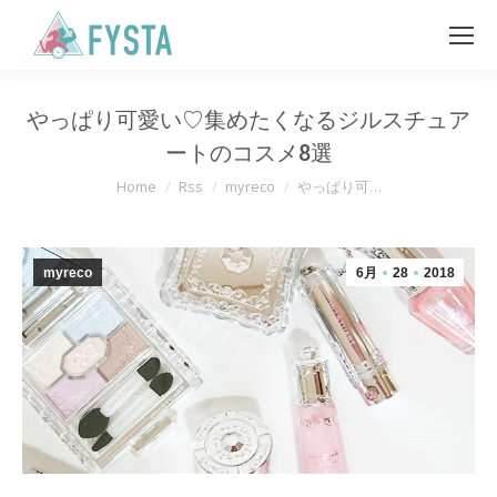
やっぱり可愛い♡集めたくなるジルスチュア
ートのコスメ8選
You are here:
Home
Rss
myreco
やっぱり可…
myreco
6月
28
2018