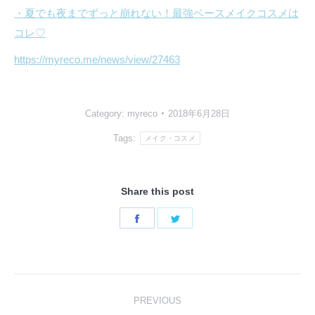
・夏でも夜までずっと崩れない！最強ベースメイクコスメは
コレ♡
https://myreco.me/news/view/27463
Category:
myreco
2018年6月28日
Tags:
メイク・コスメ
Share this post
Share
Share
on
on
Facebook
Twitter
Post
PREVIOUS