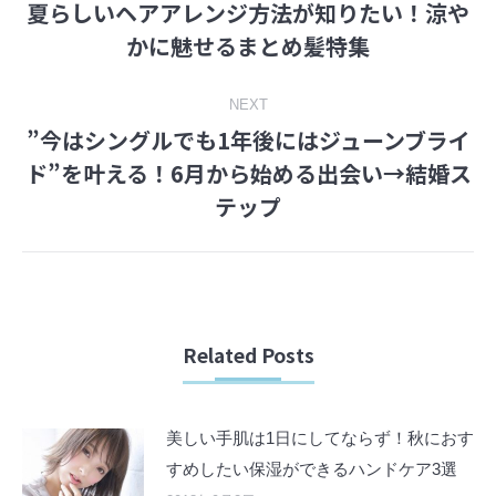
夏らしいヘアアレンジ方法が知りたい！涼や
navigation
Previous
かに魅せるまとめ髪特集
post:
NEXT
”今はシングルでも1年後にはジューンブライ
ド”を叶える！6月から始める出会い→結婚ス
Next
テップ
post:
Related Posts
美しい手肌は1日にしてならず！秋におす
すめしたい保湿ができるハンドケア3選