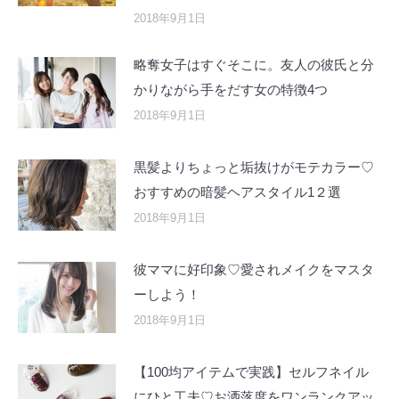
2018年9月1日
略奪女子はすぐそこに。友人の彼氏と分
かりながら手をだす女の特徴4つ
2018年9月1日
黒髪よりちょっと垢抜けがモテカラー♡
おすすめの暗髪ヘアスタイル1２選
2018年9月1日
彼ママに好印象♡愛されメイクをマスタ
ーしよう！
2018年9月1日
【100均アイテムで実践】セルフネイル
にひと工夫♡お洒落度をワンランクアッ