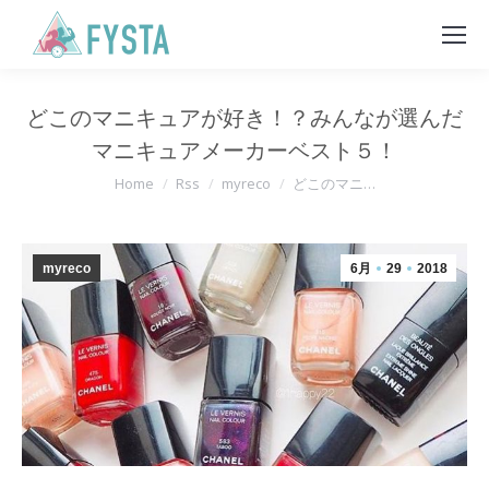
どこのマニキュアが好き！？みんなが選んだ
マニキュアメーカーベスト５！
You are here:
Home
Rss
myreco
どこのマニ…
myreco
6月
29
2018