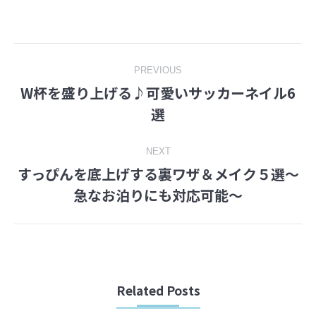
on
on
Facebook
Twitter
Post
PREVIOUS
W杯を盛り上げる♪可愛いサッカーネイル6
navigation
Previous
選
post:
NEXT
すっぴんを底上げする裏ワザ＆メイク５選〜
Next
急なお泊りにも対応可能〜
post:
Related Posts