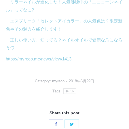
・ミラーネイルが進化した！人気沸騰中の「ユニコーンネイ
ル」ってなに?
・エスプリーク「セレクトアイカラー」の人気色は？限定新
色やその魅力を紹介します！
・正しい使い方、知ってる？ネイルオイルで健康な爪になろ
う♡
https://myreco.me/news/view/1413
Category:
myreco
2018年6月29日
Tags:
ネイル
Share this post
Share
Share